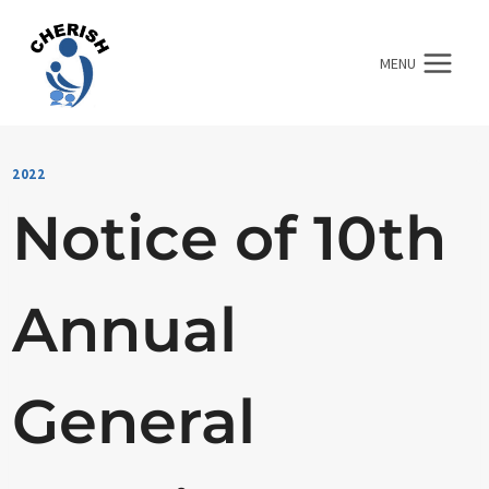
Skip
to
MENU
content
2022
Notice of 10th
Annual
General