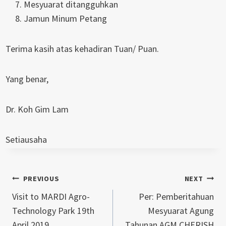
Mesyuarat ditangguhkan
Jamun Minum Petang
Terima kasih atas kehadiran Tuan/ Puan.
Yang benar,
Dr. Koh Gim Lam
Setiausaha
Post
PREVIOUS
NEXT
Visit to MARDI Agro-
Per: Pemberitahuan
navigation
Technology Park 19th
Mesyuarat Agung
April 2019
Tahunan AGM CHERISH